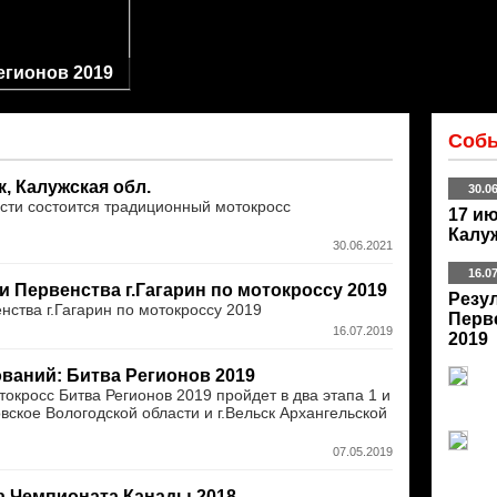
егионов 2019
Собы
к, Калужская обл.
30.0
асти состоится традиционный мотокросс
17 ию
Калуж
30.06.2021
16.0
и Первенства г.Гагарин по мотокроссу 2019
Резу
нства г.Гагарин по мотокроссу 2019
Перве
16.07.2019
2019
ваний: Битва Регионов 2019
окросс Битва Регионов 2019 пройдет в два этапа 1 и
вское Вологодской области и г.Вельск Архангельской
07.05.2019
па Чемпионата Канады 2018