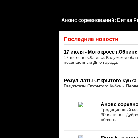
Анонс соревнований: Битва Р
Последние новости
17 июля - Мотокросс г.Обнинс
17 июля в г.Обнинск Калужской обл
посвященный Дню города.
Результаты Открытого Кубка 
Результаты Открытого Кубка и Перве
Анонс соревно
Традиционный мот
30 июня в п.Дубро
области.
Фото 5-го эта