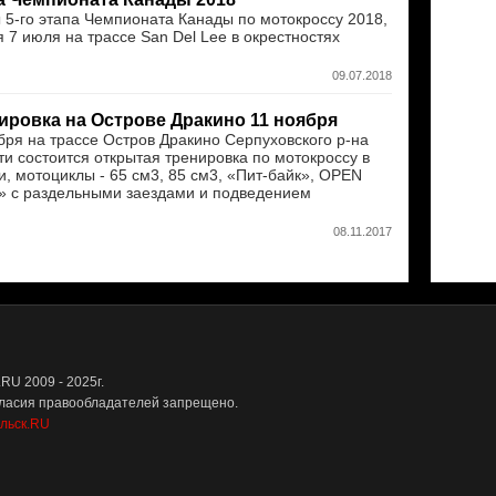
ы 5-го этапа Чемпионата Канады по мотокроссу 2018,
 7 июля на трассе San Del Lee в окрестностях
09.07.2018
ировка на Острове Дракино 11 ноября
бря на трассе Остров Дракино Серпуховского р-на
и состоится открытая тренировка по мотокроссу в
и, мотоциклы - 65 см3, 85 см3, «Пит-байк», OPEN
 Д» с раздельными заездами и подведением
08.11.2017
U 2009 - 2025г.
гласия правообладателей запрещено.
льск.RU