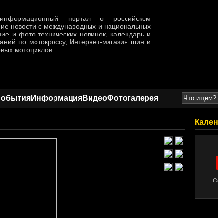
формационный портал о российском
ние новости с международных и национальных
ние и фото технических новинок, календарь и
ваний по мотокроссу, Интернет-магазин шин и
овых мотоциклов.
События
Информация
Видео
Фотогалерея
Кален
С