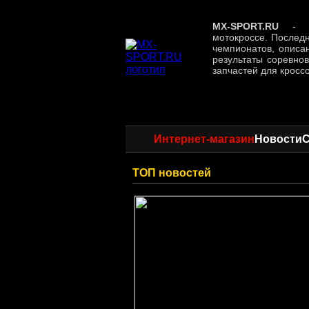
MX-SPORT.RU
- ин
мотокроссе. Послед
чемпионатов, описа
результаты соревно
запчастей для кросс
Интернет-магазин
Новости
ТОП новостей