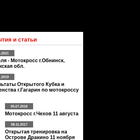
тия и статьи
6.2021
ля - Мотокросс г.Обнинск,
ская обл.
7.2019
льтаты Открытого Кубка и
нства г.Гагарин по мотокроссу
05.07.2018
Мотокросс г.Чехов 11 августа
08.11.2017
Открытая тренировка на
Острове Дракино 11 ноября